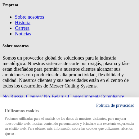
Empresa
Sobre nosotros
Historia
Carrera
Noticias
Sobre nosotros
Somos un proveedor global de soluciones para la industria
metalúrgica. Nuestros sistemas de corte por oxigás, plasma y láser
están diseñados para permitir a nuestros clientes alcanzar sus
ambiciones con productos de alta productividad, flexibilidad y
calidad. Nuestros clientes y sus necesidades están en el centro de
todos los desarrollos de Messer Cutting Systems.
No-Russia- Clauses/ No-Belarus-Clauses
Imprenta
Compliance
Management
Privacy
Mapa del sitio
Condiciones de
Política de privacidad
compra
Condiciones de entrega
Utilizamos cookies
© 2026 Messer Cutting Systems GmbH & Co. KG
Podemos utilizarlas para el análisis de los datos de nuestros visitantes, para mejorar
nuestro sitio web, mostrar contenido personalizado y brindarle una excelente experiencia
en el sitio web. Para obtener más información sobre las cookies que utilizamos, abre los
ajustes.