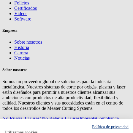
Folletos
Certificados
Videos
Software
Empresa
Sobre nosotros
Historia
Carrera
Noticias
Sobre nosotros
Somos un proveedor global de soluciones para la industria
metalúrgica. Nuestros sistemas de corte por oxigás, plasma y láser
están diseñados para permitir a nuestros clientes alcanzar sus
ambiciones con productos de alta productividad, flexibilidad y
calidad. Nuestros clientes y sus necesidades están en el centro de
todos los desarrollos de Messer Cutting Systems.
No-Russia- Clauses/ No-Belarus-Clauses
Imprenta
Compliance
Management
Privacy
Mapa del sitio
Condiciones de
Política de privacidad
compra
Condiciones de entrega
Utilizamos cookies