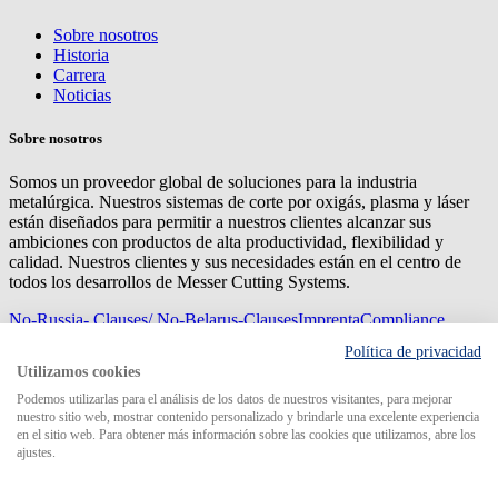
Sobre nosotros
Historia
Carrera
Noticias
Sobre nosotros
Somos un proveedor global de soluciones para la industria
metalúrgica. Nuestros sistemas de corte por oxigás, plasma y láser
están diseñados para permitir a nuestros clientes alcanzar sus
ambiciones con productos de alta productividad, flexibilidad y
calidad. Nuestros clientes y sus necesidades están en el centro de
todos los desarrollos de Messer Cutting Systems.
No-Russia- Clauses/ No-Belarus-Clauses
Imprenta
Compliance
Management
Privacy
Mapa del sitio
Condiciones de
Política de privacidad
compra
Condiciones de entrega
Utilizamos cookies
© 2026 Messer Cutting Systems GmbH & Co. KG
Podemos utilizarlas para el análisis de los datos de nuestros visitantes, para mejorar
nuestro sitio web, mostrar contenido personalizado y brindarle una excelente experiencia
en el sitio web. Para obtener más información sobre las cookies que utilizamos, abre los
ajustes.