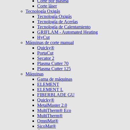
Corte por plasma
Corte láser
Tecnología Oxigás
Tecnología Oxigás
Tecnología de Acerías
Tecnología de Calentamiento
GRIFLAM - Automated Heating
HyCut
Máquinas de corte manual
Quicky®
PortaCut
Secator 2
Plasma Cutter 70
Plasma Cutter 125
Máquinas
Gama de máquinas
ELEMENT
ELEMENT L
FIBERBLADE GU
Quicky®
MetalMaster 2.0
MultiTherm® Eco
MultiTherm®
OmniMat®
SicoMat®