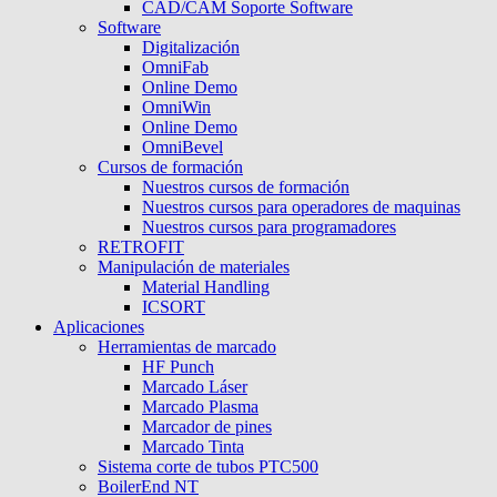
CAD/CAM Soporte Software
Software
Digitalización
OmniFab
Online Demo
OmniWin
Online Demo
OmniBevel
Cursos de formación
Nuestros cursos de formación
Nuestros cursos para operadores de maquinas
Nuestros cursos para programadores
RETROFIT
Manipulación de materiales
Material Handling
ICSORT
Aplicaciones
Herramientas de marcado
HF Punch
Marcado Láser
Marcado Plasma
Marcador de pines
Marcado Tinta
Sistema corte de tubos PTC500
BoilerEnd NT