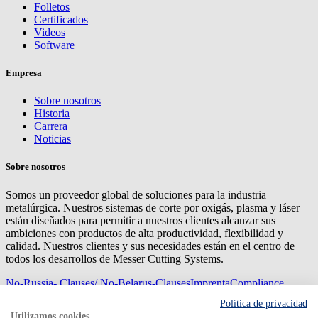
Folletos
Certificados
Videos
Software
Empresa
Sobre nosotros
Historia
Carrera
Noticias
Sobre nosotros
Somos un proveedor global de soluciones para la industria
metalúrgica. Nuestros sistemas de corte por oxigás, plasma y láser
están diseñados para permitir a nuestros clientes alcanzar sus
ambiciones con productos de alta productividad, flexibilidad y
calidad. Nuestros clientes y sus necesidades están en el centro de
todos los desarrollos de Messer Cutting Systems.
No-Russia- Clauses/ No-Belarus-Clauses
Imprenta
Compliance
Management
Privacy
Mapa del sitio
Condiciones de
Política de privacidad
compra
Condiciones de entrega
Utilizamos cookies