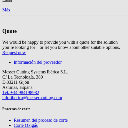
Laser
Más
Quote
We would be happy to provide you with a quote for the solution
you’re looking for—or let you know about other suitable options.
Request now
Información del proveedor
Messer Cutting Systems Ibérica S.L.
C/ La Tecnología, 380
E-33211 Gijón
Asturias, España
Tel: +34 984198982
info-iberica@messer-cutting.com
Procesos de corte
Resumen del proceso de corte
Corte Oxigás