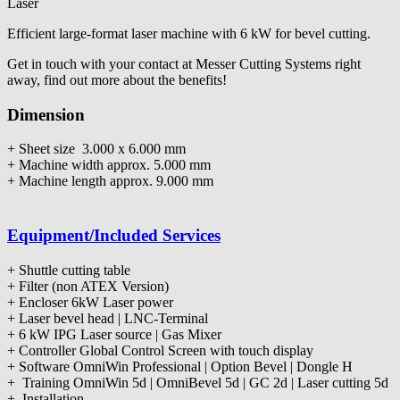
Laser
Efficient large-format laser machine with 6 kW for bevel cutting.
Get in touch with your contact at Messer Cutting Systems right
away, find out more about the benefits!
Dimension
+ Sheet size 3.000 x 6.000 mm
+ Machine width approx. 5.000 mm
+ Machine length approx. 9.000 mm
Equipment/Included Services
+ Shuttle cutting table
+ Filter (non ATEX Version)
+ Encloser 6kW Laser power
+ Laser bevel head | LNC-Terminal
+ 6 kW IPG Laser source | Gas Mixer
+ Controller Global Control Screen with touch display
+ Software OmniWin Professional | Option Bevel | Dongle H
+ Training OmniWin 5d | OmniBevel 5d | GC 2d | Laser cutting 5d
+ Installation