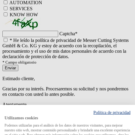
AUTOMATION
SERVICES
KNOW HOW
Captcha
*
*
He leído la política de privacidad de Messer Cutting Systems
GmbH & Co. KG y estoy de acuerdo con la recopilación, el
procesamiento y el uso de mis datos personales de acuerdo con la
declaración de protección de datos.
* Campo obligatorio
Enviar
Estimado cliente,
Gracias por su interés. Procesaremos su solicitud y nos pondremos
en contacto con usted lo antes posible.
Atentamente
Política de privacidad
An error has occured while submitting the form. Please try again
Utilizamos cookies
later.
Podemos utilizarlas para el análisis de los datos de nuestros visitantes, para mejorar
nuestro sitio web, mostrar contenido personalizado y brindarle una excelente experiencia