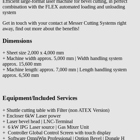
Efficient large-format laser machine for bevel cutting, in perfect
combination with the FLEX automated loading and unloading
system
Get in touch with your contact at Messer Cutting Systems right
away, find out more about the benefits!
Dimensions
+ Sheet size 2,000 x 4,000 mm
+ Machine width approx. 5,000 mm | Width handling system
approx. 15,600 mm
+ Machine length: approx. 7,000 mm | Length handling system
approx. 6,500 mm
Equipment/Included Services
+ Shuttle cutting table with Filter (non ATEX Version)
+ Encloser 6kW Laser power
+ Laser bevel head | LNC-Terminal
+ 6 kW IPG Laser source | Gas Mixer Unit
+ Controller Global Control Screen with touch display
+ Software OmniWin Professional | Option Bevel | Dongle H