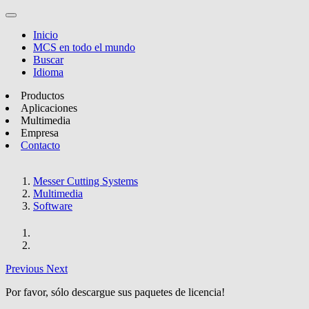
Inicio
MCS en todo el mundo
Buscar
Idioma
Productos
Aplicaciones
Multimedia
Empresa
Contacto
Messer Cutting Systems
Multimedia
Software
Previous
Next
Por favor, sólo descargue sus paquetes de licencia!