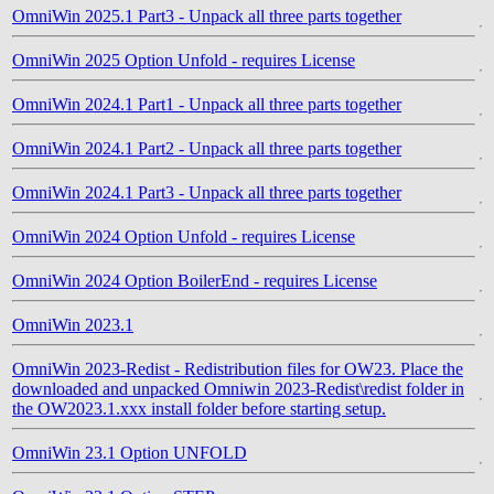
OmniWin 2025.1 Part3 - Unpack all three parts together
OmniWin 2025 Option Unfold - requires License
OmniWin 2024.1 Part1 - Unpack all three parts together
OmniWin 2024.1 Part2 - Unpack all three parts together
OmniWin 2024.1 Part3 - Unpack all three parts together
OmniWin 2024 Option Unfold - requires License
OmniWin 2024 Option BoilerEnd - requires License
OmniWin 2023.1
OmniWin 2023-Redist - Redistribution files for OW23. Place the
downloaded and unpacked Omniwin 2023-Redist\redist folder in
the OW2023.1.xxx install folder before starting setup.
OmniWin 23.1 Option UNFOLD