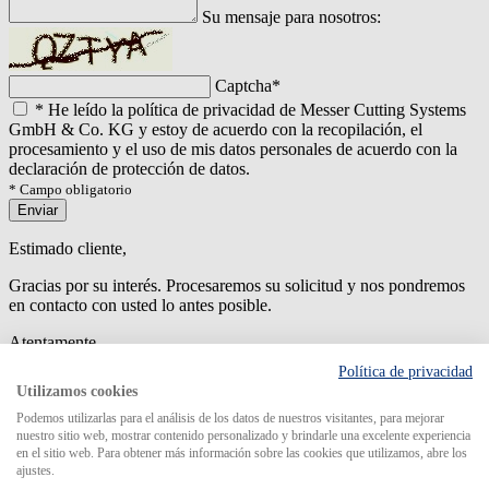
Su mensaje para nosotros:
Captcha
*
*
He leído la política de privacidad de Messer Cutting Systems
GmbH & Co. KG y estoy de acuerdo con la recopilación, el
procesamiento y el uso de mis datos personales de acuerdo con la
declaración de protección de datos.
* Campo obligatorio
Enviar
Estimado cliente,
Gracias por su interés. Procesaremos su solicitud y nos pondremos
en contacto con usted lo antes posible.
Atentamente
Política de privacidad
An error has occured while submitting the form. Please try again
Utilizamos cookies
later.
Podemos utilizarlas para el análisis de los datos de nuestros visitantes, para mejorar
nuestro sitio web, mostrar contenido personalizado y brindarle una excelente experiencia
en el sitio web. Para obtener más información sobre las cookies que utilizamos, abre los
ajustes.