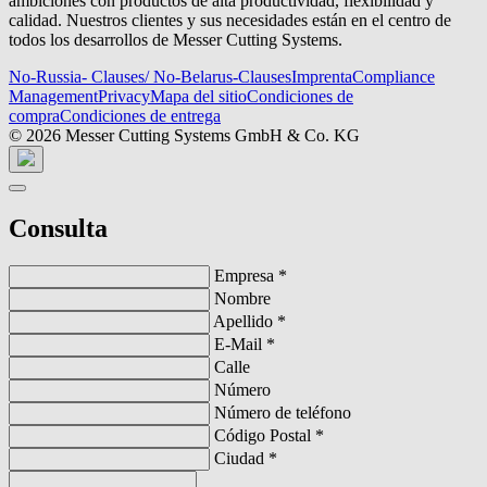
ambiciones con productos de alta productividad, flexibilidad y
calidad. Nuestros clientes y sus necesidades están en el centro de
todos los desarrollos de Messer Cutting Systems.
No-Russia- Clauses/ No-Belarus-Clauses
Imprenta
Compliance
Management
Privacy
Mapa del sitio
Condiciones de
compra
Condiciones de entrega
© 2026 Messer Cutting Systems GmbH & Co. KG
Consulta
Empresa
*
Nombre
Apellido
*
E-Mail
*
Calle
Número
Número de teléfono
Código Postal
*
Ciudad
*