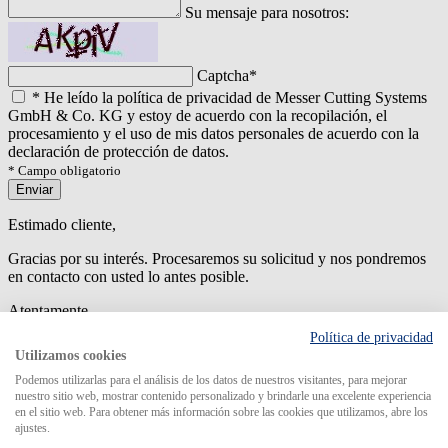
Su mensaje para nosotros:
Captcha
*
*
He leído la política de privacidad de Messer Cutting Systems
GmbH & Co. KG y estoy de acuerdo con la recopilación, el
procesamiento y el uso de mis datos personales de acuerdo con la
declaración de protección de datos.
* Campo obligatorio
Enviar
Estimado cliente,
Gracias por su interés. Procesaremos su solicitud y nos pondremos
en contacto con usted lo antes posible.
Atentamente
Política de privacidad
An error has occured while submitting the form. Please try again
Utilizamos cookies
later.
Podemos utilizarlas para el análisis de los datos de nuestros visitantes, para mejorar
nuestro sitio web, mostrar contenido personalizado y brindarle una excelente experiencia
en el sitio web. Para obtener más información sobre las cookies que utilizamos, abre los
ajustes.