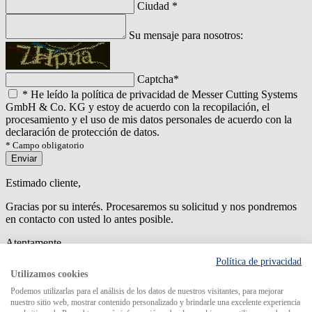
Ciudad
*
Su mensaje para nosotros:
Captcha
*
*
He leído la política de privacidad de Messer Cutting Systems
GmbH & Co. KG y estoy de acuerdo con la recopilación, el
procesamiento y el uso de mis datos personales de acuerdo con la
declaración de protección de datos.
* Campo obligatorio
Enviar
Estimado cliente,
Gracias por su interés. Procesaremos su solicitud y nos pondremos
en contacto con usted lo antes posible.
Atentamente
Política de privacidad
An error has occured while submitting the form. Please try again
Utilizamos cookies
later.
Podemos utilizarlas para el análisis de los datos de nuestros visitantes, para mejorar
nuestro sitio web, mostrar contenido personalizado y brindarle una excelente experiencia