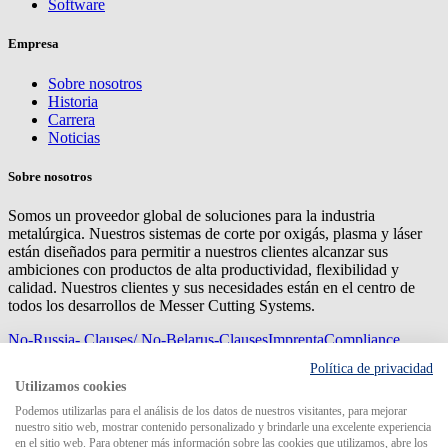
Software
Empresa
Sobre nosotros
Historia
Carrera
Noticias
Sobre nosotros
Somos un proveedor global de soluciones para la industria
metalúrgica. Nuestros sistemas de corte por oxigás, plasma y láser
están diseñados para permitir a nuestros clientes alcanzar sus
ambiciones con productos de alta productividad, flexibilidad y
calidad. Nuestros clientes y sus necesidades están en el centro de
todos los desarrollos de Messer Cutting Systems.
No-Russia- Clauses/ No-Belarus-Clauses
Imprenta
Compliance
Management
Privacy
Mapa del sitio
Condiciones de
Política de privacidad
compra
Condiciones de entrega
Utilizamos cookies
© 2026 Messer Cutting Systems GmbH & Co. KG
Podemos utilizarlas para el análisis de los datos de nuestros visitantes, para mejorar
nuestro sitio web, mostrar contenido personalizado y brindarle una excelente experiencia
en el sitio web. Para obtener más información sobre las cookies que utilizamos, abre los