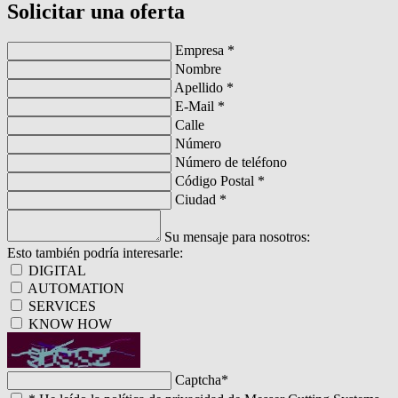
Solicitar una oferta
Empresa
*
Nombre
Apellido
*
E-Mail
*
Calle
Número
Número de teléfono
Código Postal
*
Ciudad
*
Su mensaje para nosotros:
Esto también podría interesarle:
DIGITAL
AUTOMATION
SERVICES
KNOW HOW
Captcha
*