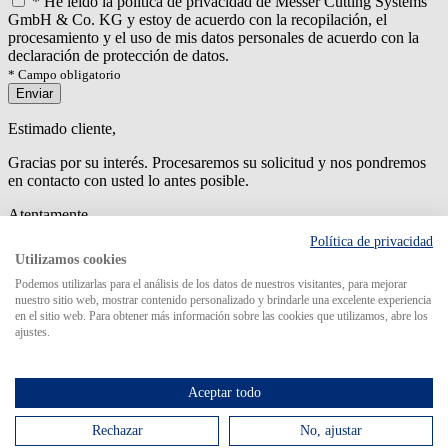
*
He leído la política de privacidad de Messer Cutting Systems
GmbH & Co. KG y estoy de acuerdo con la recopilación, el
procesamiento y el uso de mis datos personales de acuerdo con la
declaración de protección de datos.
* Campo obligatorio
Enviar
Estimado cliente,
Gracias por su interés. Procesaremos su solicitud y nos pondremos
en contacto con usted lo antes posible.
Atentamente
Política de privacidad
An error has occured while submitting the form. Please try again
Utilizamos cookies
later.
Podemos utilizarlas para el análisis de los datos de nuestros visitantes, para mejorar
nuestro sitio web, mostrar contenido personalizado y brindarle una excelente experiencia
en el sitio web. Para obtener más información sobre las cookies que utilizamos, abre los
ajustes.
Search for
Aceptar todo
Rechazar
No, ajustar
MCS en el mundo