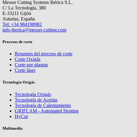
Messer Cutting Systems Ibérica S.L.
C/ La Tecnología, 380
E-33211 Gijón
Asturias, España
Tel: +34 984198982
info-iberica@messer-cutting.com
Procesos de corte
Resumen del proceso de corte
Corte Oxigás
Corte por plasma
Corte láser
Tecnología Oxigás
Tecnología Oxigás
Tecnología de Acerías
Tecnología de Calentamiento
GRIFLAM - Automated Heating
HyCut
Multimedia