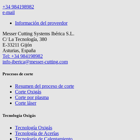
+34 984198982
e-mail
Información del proveedor
Messer Cutting Systems Ibérica S.L.
C/ La Tecnología, 380
E-33211 Gijón
Asturias, España
Tel: +34 984198982
info-iberica@messer-cutting.com
Procesos de corte
Resumen del proceso de corte
Corte Oxigás
Corte por plasma
Corte láser
Tecnología Oxigás
Tecnología Oxigás
Tecnología de Acerías
Tecnología de Calentamiento