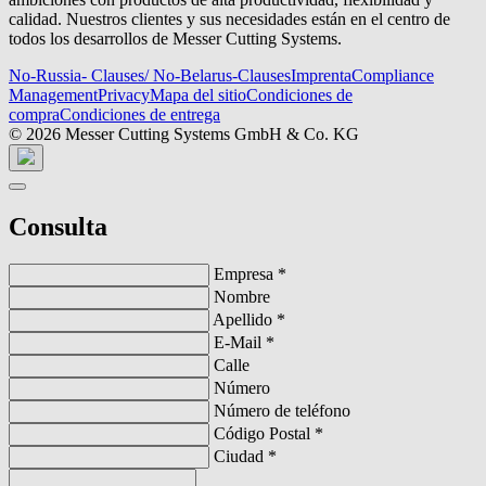
calidad. Nuestros clientes y sus necesidades están en el centro de
todos los desarrollos de Messer Cutting Systems.
No-Russia- Clauses/ No-Belarus-Clauses
Imprenta
Compliance
Management
Privacy
Mapa del sitio
Condiciones de
compra
Condiciones de entrega
© 2026 Messer Cutting Systems GmbH & Co. KG
Consulta
Empresa
*
Nombre
Apellido
*
E-Mail
*
Calle
Número
Número de teléfono
Código Postal
*
Ciudad
*