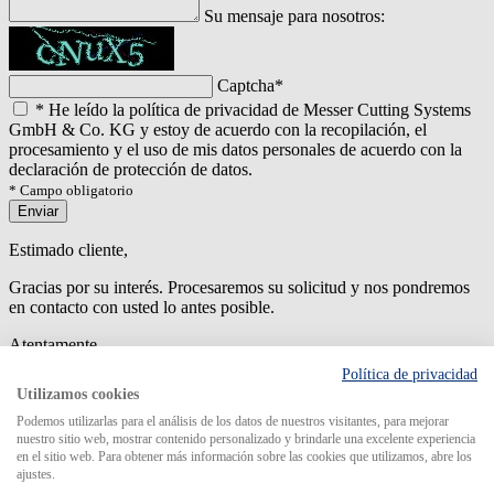
Su mensaje para nosotros:
Captcha
*
*
He leído la política de privacidad de Messer Cutting Systems
GmbH & Co. KG y estoy de acuerdo con la recopilación, el
procesamiento y el uso de mis datos personales de acuerdo con la
declaración de protección de datos.
* Campo obligatorio
Enviar
Estimado cliente,
Gracias por su interés. Procesaremos su solicitud y nos pondremos
en contacto con usted lo antes posible.
Atentamente
Política de privacidad
An error has occured while submitting the form. Please try again
Utilizamos cookies
later.
Podemos utilizarlas para el análisis de los datos de nuestros visitantes, para mejorar
nuestro sitio web, mostrar contenido personalizado y brindarle una excelente experiencia
en el sitio web. Para obtener más información sobre las cookies que utilizamos, abre los
ajustes.