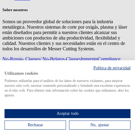
Sobre nosotros
Somos un proveedor global de soluciones para la industria
metalúrgica. Nuestros sistemas de corte por oxigás, plasma y láser
están diseñados para permitir a nuestros clientes alcanzar sus
ambiciones con productos de alta productividad, flexibilidad y
calidad. Nuestros clientes y sus necesidades están en el centro de
todos los desarrollos de Messer Cutting Systems.
No-Russia- Clauses/ No-Belarus-Clauses
Imprenta
Compliance
Management
Privacy
Mapa del sitio
Condiciones de
Política de privacidad
compra
Condiciones de entrega
Utilizamos cookies
© 2026 Messer Cutting Systems GmbH & Co. KG
Podemos utilizarlas para el análisis de los datos de nuestros visitantes, para mejorar
nuestro sitio web, mostrar contenido personalizado y brindarle una excelente experiencia
en el sitio web. Para obtener más información sobre las cookies que utilizamos, abre los
ajustes.
Search for
Aceptar todo
Rechazar
No, ajustar
MCS en el mundo