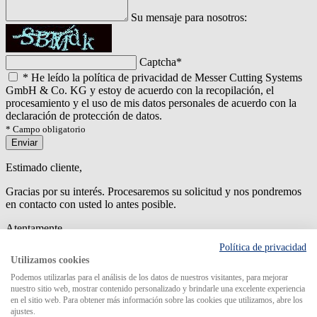
Su mensaje para nosotros:
Captcha
*
*
He leído la política de privacidad de Messer Cutting Systems
GmbH & Co. KG y estoy de acuerdo con la recopilación, el
procesamiento y el uso de mis datos personales de acuerdo con la
declaración de protección de datos.
* Campo obligatorio
Enviar
Estimado cliente,
Gracias por su interés. Procesaremos su solicitud y nos pondremos
en contacto con usted lo antes posible.
Atentamente
Política de privacidad
An error has occured while submitting the form. Please try again
Utilizamos cookies
later.
Podemos utilizarlas para el análisis de los datos de nuestros visitantes, para mejorar
nuestro sitio web, mostrar contenido personalizado y brindarle una excelente experiencia
en el sitio web. Para obtener más información sobre las cookies que utilizamos, abre los
ajustes.