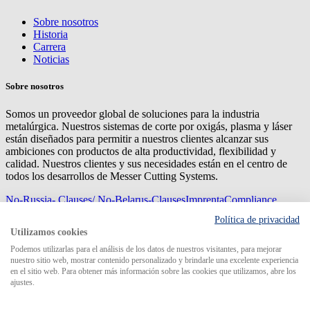
Sobre nosotros
Historia
Carrera
Noticias
Sobre nosotros
Somos un proveedor global de soluciones para la industria
metalúrgica. Nuestros sistemas de corte por oxigás, plasma y láser
están diseñados para permitir a nuestros clientes alcanzar sus
ambiciones con productos de alta productividad, flexibilidad y
calidad. Nuestros clientes y sus necesidades están en el centro de
todos los desarrollos de Messer Cutting Systems.
No-Russia- Clauses/ No-Belarus-Clauses
Imprenta
Compliance
Management
Privacy
Mapa del sitio
Condiciones de
Política de privacidad
compra
Condiciones de entrega
Utilizamos cookies
© 2026 Messer Cutting Systems GmbH & Co. KG
Podemos utilizarlas para el análisis de los datos de nuestros visitantes, para mejorar
nuestro sitio web, mostrar contenido personalizado y brindarle una excelente experiencia
en el sitio web. Para obtener más información sobre las cookies que utilizamos, abre los
ajustes.