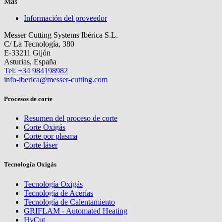
Más
Información del proveedor
Messer Cutting Systems Ibérica S.L.
C/ La Tecnología, 380
E-33211 Gijón
Asturias, España
Tel: +34 984198982
info-iberica@messer-cutting.com
Procesos de corte
Resumen del proceso de corte
Corte Oxigás
Corte por plasma
Corte láser
Tecnología Oxigás
Tecnología Oxigás
Tecnología de Acerías
Tecnología de Calentamiento
GRIFLAM - Automated Heating
HyCut